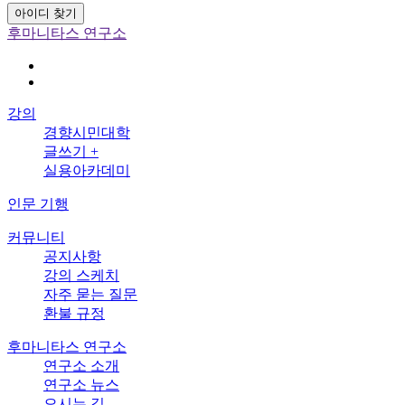
아이디 찾기
후마니타스 연구소
강의
경향시민대학
글쓰기 +
실용아카데미
인문 기행
커뮤니티
공지사항
강의 스케치
자주 묻는 질문
환불 규정
후마니타스 연구소
연구소 소개
연구소 뉴스
오시는 길