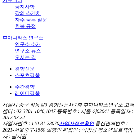
커뮤니티
공지사항
강의 스케치
자주 묻는 질문
환불 규정
후마니타스 연구소
연구소 소개
연구소 뉴스
오시는 길
경향신문
스포츠경향
주간경향
레이디경향
서울시 중구 정동길3 경향신문사 7층 후마니타스연구소
고객
센터 : 02-3701-1046,1047
등록번호 : 서울 아02041
등록일자 :
2012.03.22
사업자번호 : 110-81-23070
사업자정보확인
통신판매번호 :
2021-서울중구-1560
발행인·편집인 : 박종성
청소년보호책임
자 : 남지원